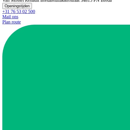
Van Mossel Renault Breda
Huifakkerstraat 3
4815 PN Breda
Openingstijden
+31 76 53 02 500
Mail ons
Plan route