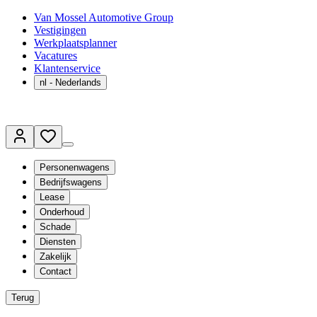
Van Mossel Automotive Group
Vestigingen
Werkplaatsplanner
Vacatures
Klantenservice
nl
- Nederlands
Personenwagens
Bedrijfswagens
Lease
Onderhoud
Schade
Diensten
Zakelijk
Contact
Terug