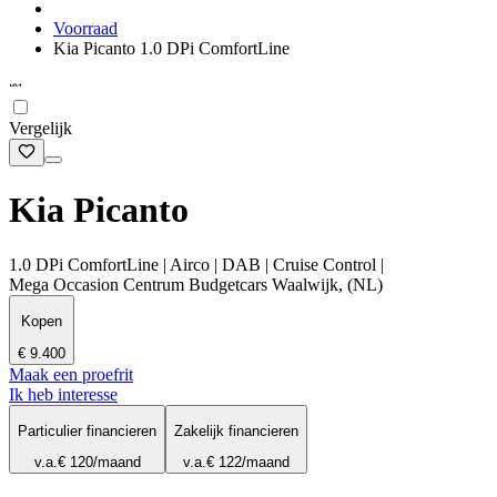
Voorraad
Kia Picanto 1.0 DPi ComfortLine
Vergelijk
Kia Picanto
1.0 DPi ComfortLine | Airco | DAB | Cruise Control |
Mega Occasion Centrum Budgetcars Waalwijk, (NL)
Kopen
€ 9.400
Maak een proefrit
Ik heb interesse
Particulier financieren
Zakelijk financieren
v.a.
€ 120
/maand
v.a.
€ 122
/maand