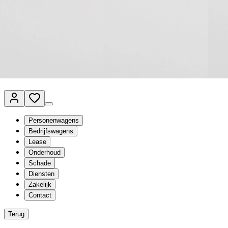
Van Mossel Automotive Group
Vestigingen
Werkplaatsplanner
Vacatures
Klantenservice
nl
- Nederlands
Personenwagens
Bedrijfswagens
Lease
Onderhoud
Schade
Diensten
Zakelijk
Contact
Terug