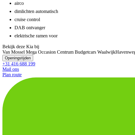
airco
dimlichten automatisch
cruise control
DAB ontvanger
elektrische ramen voor
Bekijk deze Kia bij
Van Mossel Mega Occasion Centrum Budgetcars Waalwijk
Havenweg
Openingstijden
+31 416 688 199
Mail ons
Plan route