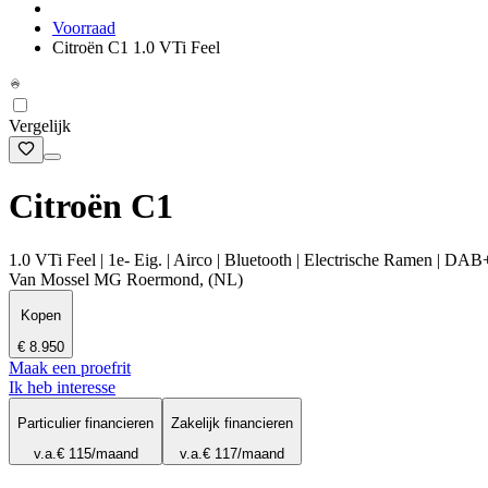
Voorraad
Citroën C1 1.0 VTi Feel
Vergelijk
Citroën C1
1.0 VTi Feel | 1e- Eig. | Airco | Bluetooth | Electrische Ramen | DAB+
Van Mossel MG Roermond, (NL)
Kopen
€ 8.950
Maak een proefrit
Ik heb interesse
Particulier financieren
Zakelijk financieren
v.a.
€ 115
/maand
v.a.
€ 117
/maand