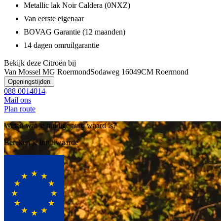
Metallic lak Noir Caldera (0NXZ)
Van eerste eigenaar
BOVAG Garantie (12 maanden)
14 dagen omruilgarantie
Bekijk deze Citroën bij
Van Mossel MG Roermond
Sodaweg 1
6049CM Roermond
Openingstijden
088 0014014
Mail ons
Plan route
Weten wat je huidige auto waard is?
Bereken je inruilwaarde