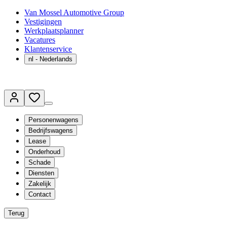
Van Mossel Automotive Group
Vestigingen
Werkplaatsplanner
Vacatures
Klantenservice
nl
- Nederlands
Personenwagens
Bedrijfswagens
Lease
Onderhoud
Schade
Diensten
Zakelijk
Contact
Terug