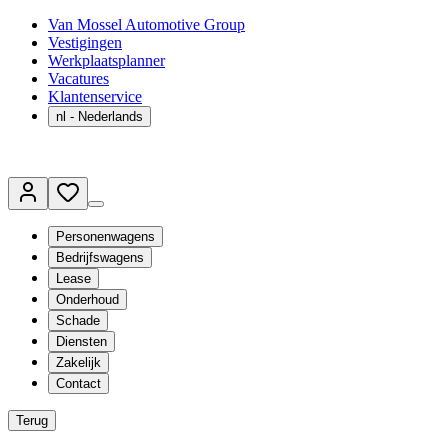
Van Mossel Automotive Group
Vestigingen
Werkplaatsplanner
Vacatures
Klantenservice
nl
- Nederlands
Personenwagens
Bedrijfswagens
Lease
Onderhoud
Schade
Diensten
Zakelijk
Contact
Terug