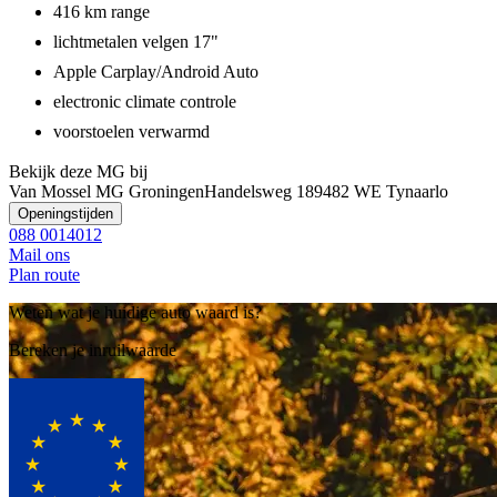
416 km range
lichtmetalen velgen 17"
Apple Carplay/Android Auto
electronic climate controle
voorstoelen verwarmd
Bekijk deze MG bij
Van Mossel MG Groningen
Handelsweg 18
9482 WE Tynaarlo
Openingstijden
088 0014012
Mail ons
Plan route
Weten wat je huidige auto waard is?
Bereken je inruilwaarde