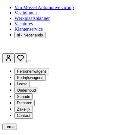
Van Mossel Automotive Group
Vestigingen
Werkplaatsplanner
Vacatures
Klantenservice
nl
- Nederlands
Personenwagens
Bedrijfswagens
Lease
Onderhoud
Schade
Diensten
Zakelijk
Contact
Terug