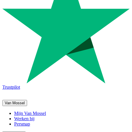
Trustpilot
Van Mossel
Mijn Van Mossel
Werken bij
Persmap