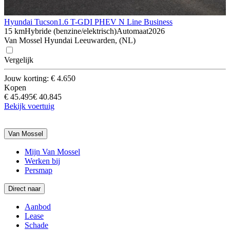
Hyundai Tucson
1.6 T-GDI PHEV N Line Business
15 km
Hybride (benzine/elektrisch)
Automaat
2026
Van Mossel Hyundai Leeuwarden, (NL)
Vergelijk
Jouw korting: € 4.650
Kopen
€ 45.495
€ 40.845
Bekijk voertuig
Van Mossel
Mijn Van Mossel
Werken bij
Persmap
Direct naar
Aanbod
Lease
Schade