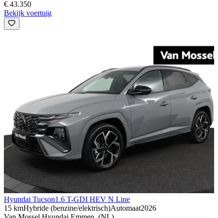
€ 43.350
Bekijk voertuig
Hyundai Tucson
1.6 T-GDI HEV N Line
15 km
Hybride (benzine/elektrisch)
Automaat
2026
Van Mossel Hyundai Emmen, (NL)