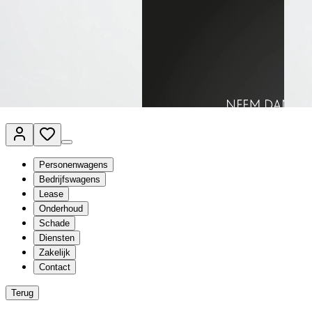
Van Mossel Automotive Group
Vestigingen
Werkplaatsplanner
Vacatures
Klantenservice
nl
- Nederlands
Personenwagens
Bedrijfswagens
Lease
Onderhoud
Schade
Diensten
Zakelijk
Contact
Terug