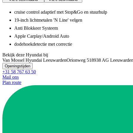
cruise control adaptief met Stop&Go en stuurhulp
19-inch lichtmetalen 'N Line' velgen
Anti Blokkeer Systeem
Apple Carplay/Android Auto
dodehoekdetectie met correctie
Bekijk deze Hyundai bij
Van Mossel Hyundai Leeuwarden
Orionweg 51
8938 AG Leeuwarde
Openingstijden
+31 58 767 63 50
Mail ons
Plan route