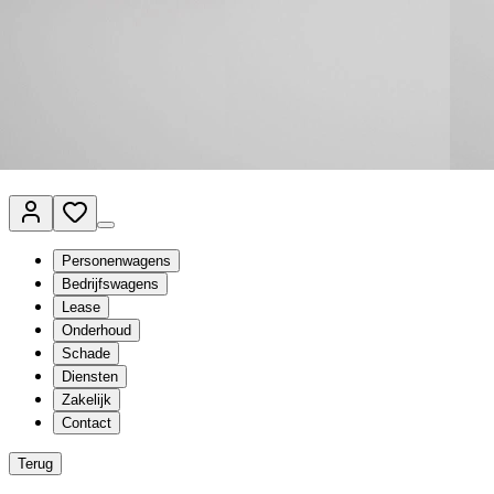
Van Mossel Automotive Group
Vestigingen
Werkplaatsplanner
Vacatures
Klantenservice
nl
- Nederlands
Personenwagens
Bedrijfswagens
Lease
Onderhoud
Schade
Diensten
Zakelijk
Contact
Terug