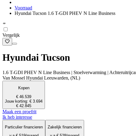
Voorraad
Hyundai Tucson 1.6 T-GDI PHEV N Line Business
Vergelijk
Hyundai Tucson
1.6 T-GDI PHEV N Line Business | Stoelverwarming | Achteruitrijc
Van Mossel Hyundai Leeuwarden, (NL)
Kopen
€ 46.539
Jouw korting: € 3.694
€ 42.845
Maak een proefrit
Ik heb interesse
Particulier financieren
Zakelijk financieren
v.a.
€ 519
/maand
v.a.
€ 528
/maand