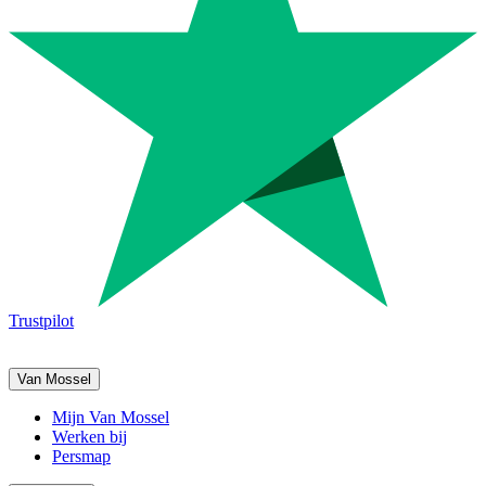
Trustpilot
Van Mossel
Mijn Van Mossel
Werken bij
Persmap