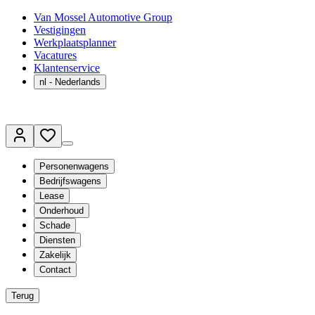
Van Mossel Automotive Group
Vestigingen
Werkplaatsplanner
Vacatures
Klantenservice
nl
- Nederlands
Personenwagens
Bedrijfswagens
Lease
Onderhoud
Schade
Diensten
Zakelijk
Contact
Terug