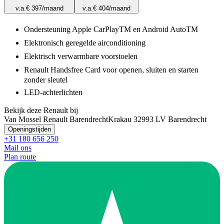
v.a.
€ 397
/maand
v.a.
€ 404
/maand
Ondersteuning Apple CarPlayTM en Android AutoTM
Elektronisch geregelde airconditioning
Elektrisch verwarmbare voorstoelen
Renault Handsfree Card voor openen, sluiten en starten
zonder sleutel
LED-achterlichten
Bekijk deze Renault bij
Van Mossel Renault Barendrecht
Krakau 3
2993 LV Barendrecht
Openingstijden
+31 180 656 250
Mail ons
Plan route