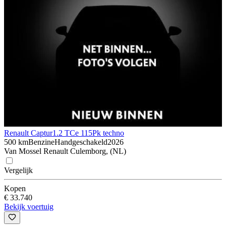
Renault Captur
1.2 TCe 115Pk techno
500 km
Benzine
Handgeschakeld
2026
Van Mossel Renault Culemborg, (NL)
Vergelijk
Kopen
€ 33.740
Bekijk voertuig