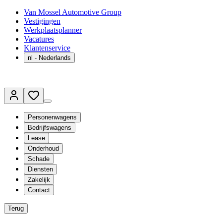
Van Mossel Automotive Group
Vestigingen
Werkplaatsplanner
Vacatures
Klantenservice
nl
- Nederlands
Personenwagens
Bedrijfswagens
Lease
Onderhoud
Schade
Diensten
Zakelijk
Contact
Terug