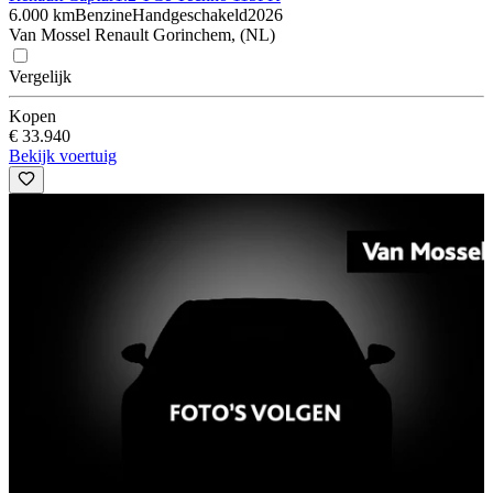
6.000 km
Benzine
Handgeschakeld
2026
Van Mossel Renault Gorinchem, (NL)
Vergelijk
Kopen
€ 33.940
Bekijk voertuig