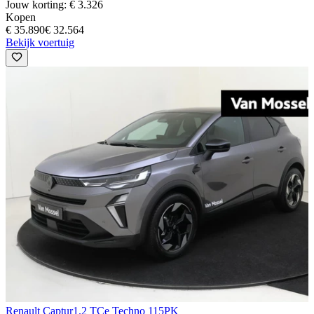
Jouw korting: € 3.326
Kopen
€ 35.890
€ 32.564
Bekijk voertuig
Renault Captur
1.2 TCe Techno 115PK