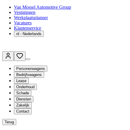
Van Mossel Automotive Group
Vestigingen
Werkplaatsplanner
Vacatures
Klantenservice
nl
- Nederlands
Personenwagens
Bedrijfswagens
Lease
Onderhoud
Schade
Diensten
Zakelijk
Contact
Terug