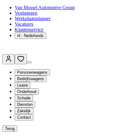
Van Mossel Automotive Group
Vestigingen
Werkplaatsplanner
Vacatures
Klantenservice
nl
- Nederlands
Personenwagens
Bedrijfswagens
Lease
Onderhoud
Schade
Diensten
Zakelijk
Contact
Terug