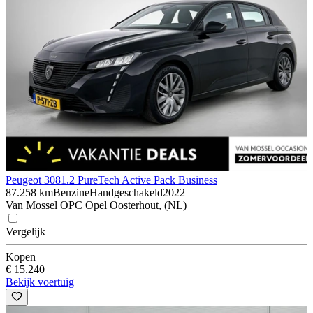
Peugeot 308
1.2 PureTech Active Pack Business
87.258 km
Benzine
Handgeschakeld
2022
Van Mossel OPC Opel Oosterhout, (NL)
Vergelijk
Kopen
€ 15.240
Bekijk voertuig