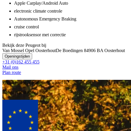
Apple Carplay/Android Auto
electronic climate controle
Autonomous Emergency Braking
cruise control
rijstrooksensor met correctie
Bekijk deze Peugeot bij
Van Mossel Opel Oosterhout
De Boedingen 8
4906 BA Oosterhout
Openingstijden
+31 (0)162 455 455
Mail ons
Plan route
Weten wat je huidige auto waard is?
Bereken je inruilwaarde