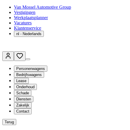
Van Mossel Automotive Group
Vestigingen
Werkplaatsplanner
Vacatures
Klantenservice
nl
- Nederlands
Personenwagens
Bedrijfswagens
Lease
Onderhoud
Schade
Diensten
Zakelijk
Contact
Terug