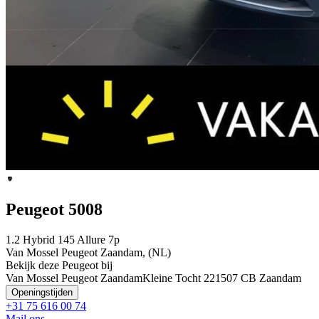
Peugeot 5008
1.2 Hybrid 145 Allure 7p
Van Mossel Peugeot Zaandam, (NL)
Bekijk deze Peugeot bij
Van Mossel Peugeot Zaandam
Kleine Tocht 22
1507 CB Zaandam
Openingstijden
+31 75 616 00 74
Mail ons