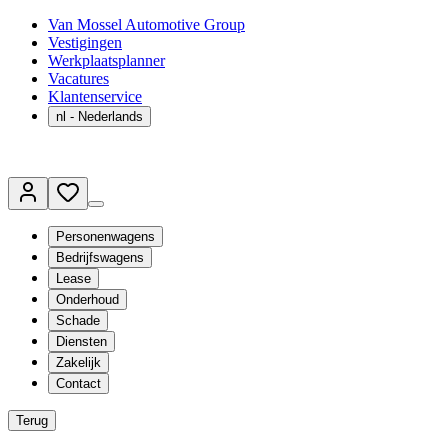
Van Mossel Automotive Group
Vestigingen
Werkplaatsplanner
Vacatures
Klantenservice
nl
- Nederlands
Personenwagens
Bedrijfswagens
Lease
Onderhoud
Schade
Diensten
Zakelijk
Contact
Terug