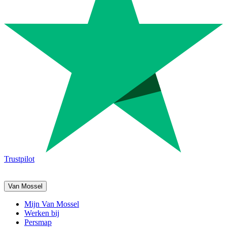
Trustpilot
Van Mossel
Mijn Van Mossel
Werken bij
Persmap