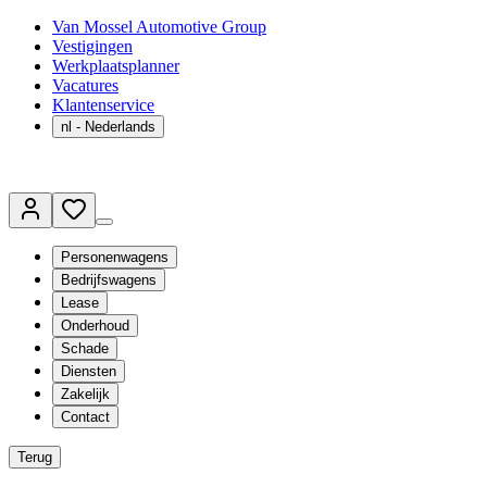
Van Mossel Automotive Group
Vestigingen
Werkplaatsplanner
Vacatures
Klantenservice
nl
- Nederlands
Personenwagens
Bedrijfswagens
Lease
Onderhoud
Schade
Diensten
Zakelijk
Contact
Terug