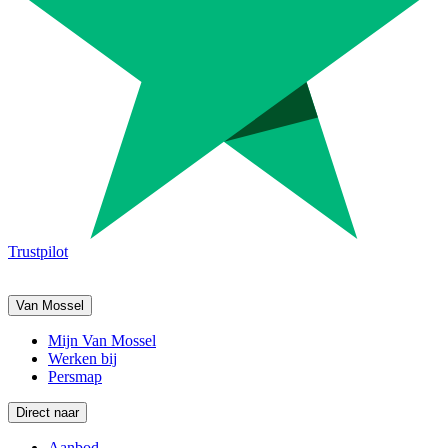
Trustpilot
Van Mossel
Mijn Van Mossel
Werken bij
Persmap
Direct naar
Aanbod