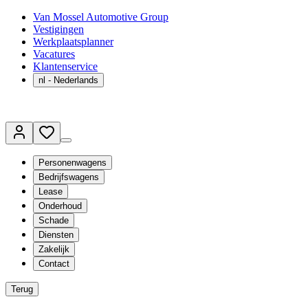
Van Mossel Automotive Group
Vestigingen
Werkplaatsplanner
Vacatures
Klantenservice
nl
- Nederlands
Personenwagens
Bedrijfswagens
Lease
Onderhoud
Schade
Diensten
Zakelijk
Contact
Terug