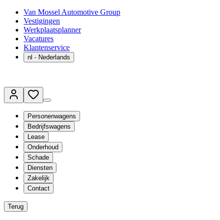
Van Mossel Automotive Group
Vestigingen
Werkplaatsplanner
Vacatures
Klantenservice
nl
- Nederlands
Personenwagens
Bedrijfswagens
Lease
Onderhoud
Schade
Diensten
Zakelijk
Contact
Terug