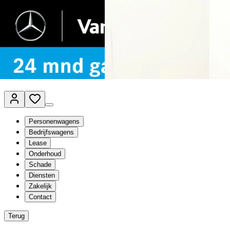
Van Mossel Automotive Group
Vestigingen
Werkplaatsplanner
Vacatures
Klantenservice
nl
- Nederlands
Personenwagens
Bedrijfswagens
Lease
Onderhoud
Schade
Diensten
Zakelijk
Contact
Terug