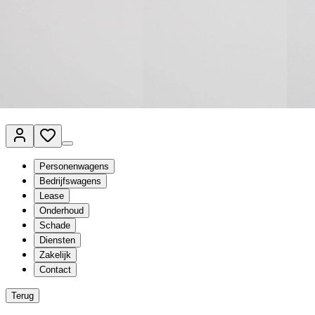
Van Mossel Automotive Group
Vestigingen
Werkplaatsplanner
Vacatures
Klantenservice
nl
- Nederlands
Personenwagens
Bedrijfswagens
Lease
Onderhoud
Schade
Diensten
Zakelijk
Contact
Terug