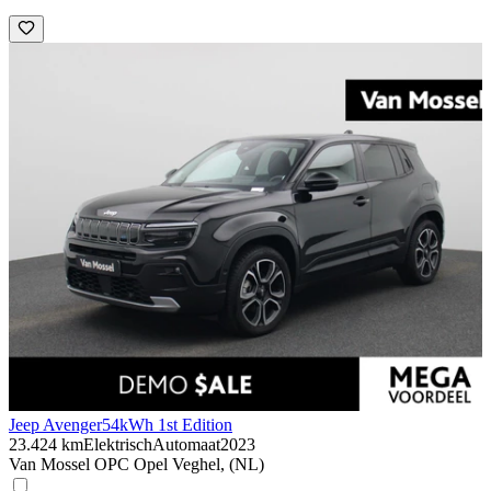
Jeep Avenger
54kWh 1st Edition
23.424 km
Elektrisch
Automaat
2023
Van Mossel OPC Opel Veghel, (NL)