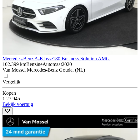
Mercedes-Benz A-Klasse
180 Business Solution AMG
102.399 km
Benzine
Automaat
2020
Van Mossel Mercedes-Benz Gouda, (NL)
Vergelijk
Kopen
€ 27.945
Bekijk voertuig