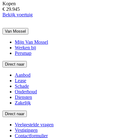
Kopen
€ 29.945
Bekijk voertuig
Van Mossel
Mijn Van Mossel
Werken bij
Persmap
Direct naar
Aanbod
Lease
Schade
Onderhoud
Diensten
Zakelijk
Direct naar
Veelgestelde vragen
Vestigingen
Contactformulier