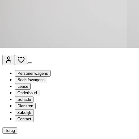
Van Mossel Automotive Group
Vestigingen
Werkplaatsplanner
Vacatures
Klantenservice
nl
- Nederlands
Personenwagens
Bedrijfswagens
Lease
Onderhoud
Schade
Diensten
Zakelijk
Contact
Terug