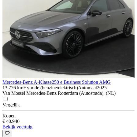
Mercedes-Benz A-Klasse
250 e Business Solution AMG
13.776 km
Hybride (benzine/elektrisch)
Automaat
2025
Van Mossel Mercedes-Benz Rotterdam (Autostrada), (NL)
Vergelijk
Kopen
€ 40.940
Bekijk voertuig