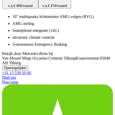
v.a.
€ 466
/maand
v.a.
€ 474
/maand
19" multispaaks lichtmetalen AMG-velgen (RVG)
AMG-styling
Smartphone-integratie (14U)
electronic climate controle
Autonomous Emergency Braking
Bekijk deze Mercedes-Benz bij
Van Mossel Mega Occasion Centrum Tilburg
Kraaivenstraat 6
5048
AB Tilburg
Openingstijden
+31 13 539 50 00
Mail ons
Plan route