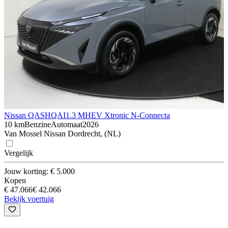
Nissan QASHQAI
1.3 MHEV Xtronic N-Connecta
10 km
Benzine
Automaat
2026
Van Mossel Nissan Dordrecht, (NL)
Vergelijk
Jouw korting: € 5.000
Kopen
€ 47.066
€ 42.066
Bekijk voertuig