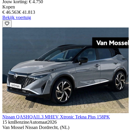
Jouw korting: € 4.750
Kopen
€ 46.563
€ 41.813
Bekijk voertuig
Nissan QASHQAI
1.3 MHEV Xtronic Tekna Plus 158PK
15 km
Benzine
Automaat
2026
Van Mossel Nissan Dordrecht, (NL)