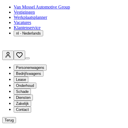
Van Mossel Automotive Group
Vestigingen
Werkplaatsplanner
Vacatures
Klantenservice
nl
- Nederlands
Personenwagens
Bedrijfswagens
Lease
Onderhoud
Schade
Diensten
Zakelijk
Contact
Terug