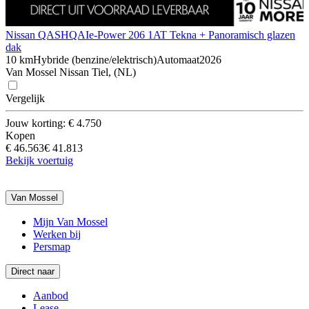
Nissan QASHQAI
e-Power 206 1AT Tekna + Panoramisch glazen
dak
10 km
Hybride (benzine/elektrisch)
Automaat
2026
Van Mossel Nissan Tiel, (NL)
Vergelijk
Jouw korting: € 4.750
Kopen
€ 46.563
€ 41.813
Bekijk voertuig
Van Mossel
Mijn Van Mossel
Werken bij
Persmap
Direct naar
Aanbod
Lease