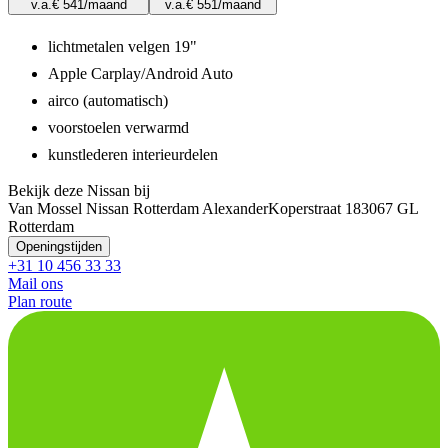
v.a.
€ 541
/maand
v.a.
€ 551
/maand
lichtmetalen velgen 19"
Apple Carplay/Android Auto
airco (automatisch)
voorstoelen verwarmd
kunstlederen interieurdelen
Bekijk deze Nissan bij
Van Mossel Nissan Rotterdam Alexander
Koperstraat 18
3067 GL
Rotterdam
Openingstijden
+31 10 456 33 33
Mail ons
Plan route