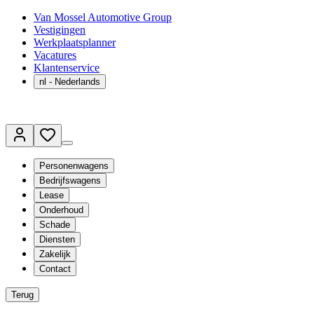
Van Mossel Automotive Group
Vestigingen
Werkplaatsplanner
Vacatures
Klantenservice
nl
- Nederlands
Personenwagens
Bedrijfswagens
Lease
Onderhoud
Schade
Diensten
Zakelijk
Contact
Terug