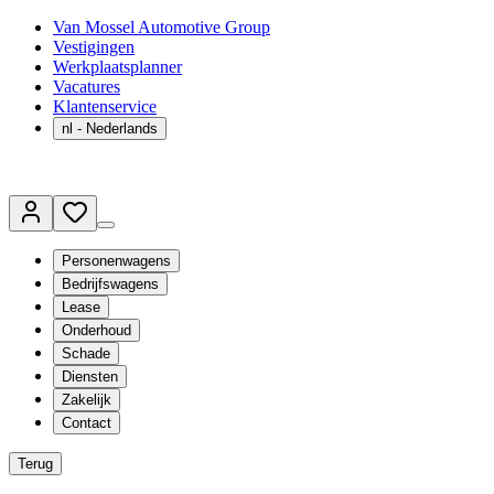
Van Mossel Automotive Group
Vestigingen
Werkplaatsplanner
Vacatures
Klantenservice
nl
- Nederlands
Personenwagens
Bedrijfswagens
Lease
Onderhoud
Schade
Diensten
Zakelijk
Contact
Terug