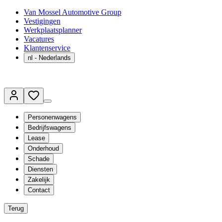
Van Mossel Automotive Group
Vestigingen
Werkplaatsplanner
Vacatures
Klantenservice
nl
- Nederlands
Personenwagens
Bedrijfswagens
Lease
Onderhoud
Schade
Diensten
Zakelijk
Contact
Terug