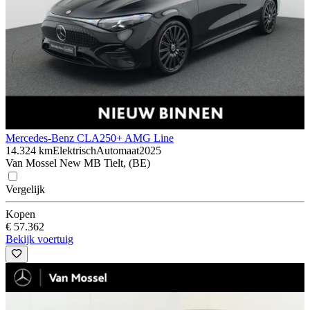
Mercedes-Benz CLA
250+ AMG Line
14.324 km
Elektrisch
Automaat
2025
Van Mossel New MB Tielt, (BE)
Vergelijk
Kopen
€ 57.362
Bekijk voertuig