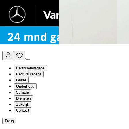
Van Mossel Automotive Group
Vestigingen
Werkplaatsplanner
Vacatures
Klantenservice
nl
- Nederlands
Personenwagens
Bedrijfswagens
Lease
Onderhoud
Schade
Diensten
Zakelijk
Contact
Terug