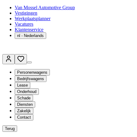
Van Mossel Automotive Group
Vestigingen
Werkplaatsplanner
Vacatures
Klantenservice
nl
- Nederlands
Personenwagens
Bedrijfswagens
Lease
Onderhoud
Schade
Diensten
Zakelijk
Contact
Terug