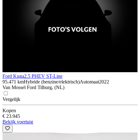
Ford Kuga
2.5 PHEV ST-Line
95.471 km
Hybride (benzine/elektrisch)
Automaat
2022
Van Mossel Ford Tilburg, (NL)
Vergelijk
Kopen
€ 23.945
Bekijk voertuig