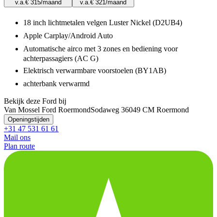
v.a.
€ 315
/maand
v.a.
€ 321
/maand
18 inch lichtmetalen velgen Luster Nickel (D2UB4)
Apple Carplay/Android Auto
Automatische airco met 3 zones en bediening voor
achterpassagiers (AC G)
Elektrisch verwarmbare voorstoelen (BY1AB)
achterbank verwarmd
Bekijk deze Ford bij
Van Mossel Ford Roermond
Sodaweg 3
6049 CM Roermond
Openingstijden
+31 47 531 61 61
Mail ons
Plan route