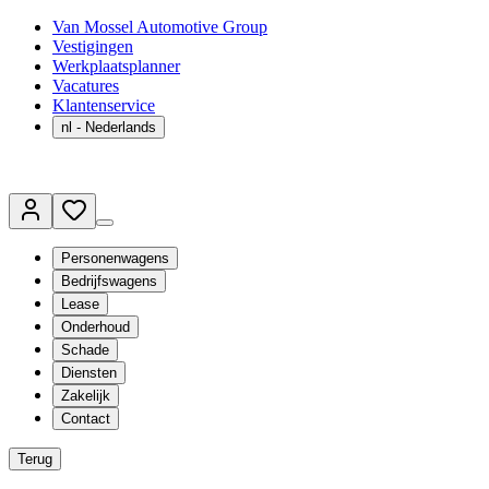
Van Mossel Automotive Group
Vestigingen
Werkplaatsplanner
Vacatures
Klantenservice
nl
- Nederlands
Personenwagens
Bedrijfswagens
Lease
Onderhoud
Schade
Diensten
Zakelijk
Contact
Terug