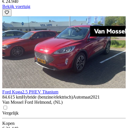
€ 24.940
Bekijk voertuig
Ford Kuga
2.5 PHEV Titanium
84.615 km
Hybride (benzine/elektrisch)
Automaat
2021
Van Mossel Ford Helmond, (NL)
Vergelijk
Kopen