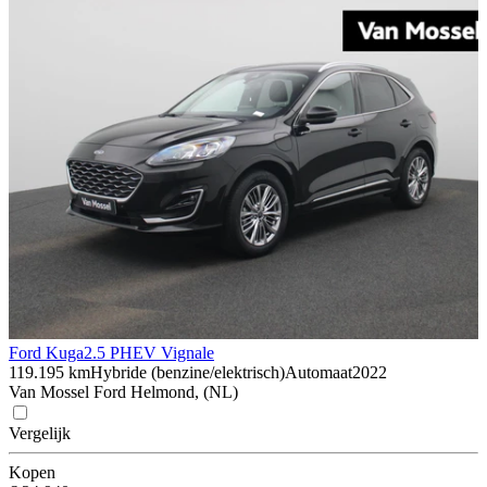
Ford Kuga
2.5 PHEV Vignale
119.195 km
Hybride (benzine/elektrisch)
Automaat
2022
Van Mossel Ford Helmond, (NL)
Vergelijk
Kopen