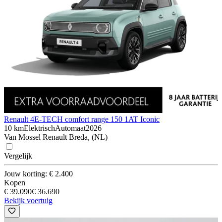
Renault 4
E-TECH comfort range 150 1AT Iconic
10 km
Elektrisch
Automaat
2026
Van Mossel Renault Breda, (NL)
Vergelijk
Jouw korting: € 2.400
Kopen
€ 39.090
€ 36.690
Bekijk voertuig