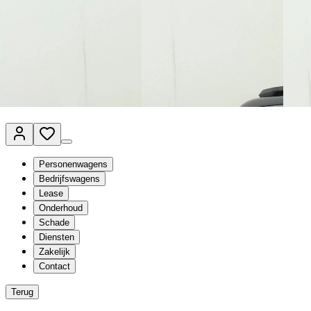
Van Mossel Automotive Group
Vestigingen
Werkplaatsplanner
Vacatures
Klantenservice
nl
- Nederlands
Personenwagens
Bedrijfswagens
Lease
Onderhoud
Schade
Diensten
Zakelijk
Contact
Terug