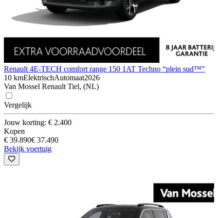
Renault 4
E-TECH comfort range 150 1AT Techno “plein sud™”
10 km
Elektrisch
Automaat
2026
Van Mossel Renault Tiel, (NL)
Vergelijk
Jouw korting: € 2.400
Kopen
€ 39.890
€ 37.490
Bekijk voertuig