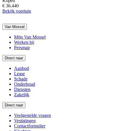
Kopen
€ 36.440
Bekijk voertuig
Van Mossel
Mijn Van Mossel
Werken bij
Persmap
Direct naar
Aanbod
Lease
Schade
Onderhoud
Diensten
Zakelijk
Direct naar
Veelgestelde vragen
Vestigingen
Contactformulier