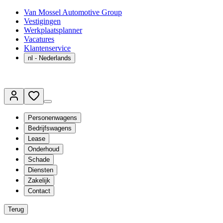
Van Mossel Automotive Group
Vestigingen
Werkplaatsplanner
Vacatures
Klantenservice
nl
- Nederlands
Personenwagens
Bedrijfswagens
Lease
Onderhoud
Schade
Diensten
Zakelijk
Contact
Terug