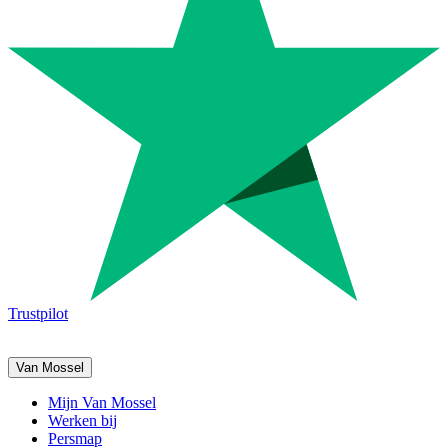
Trustpilot
Van Mossel
Mijn Van Mossel
Werken bij
Persmap