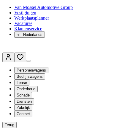
Van Mossel Automotive Group
Vestigingen
Werkplaatsplanner
Vacatures
Klantenservice
nl
- Nederlands
Personenwagens
Bedrijfswagens
Lease
Onderhoud
Schade
Diensten
Zakelijk
Contact
Terug