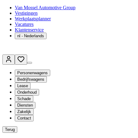
Van Mossel Automotive Group
Vestigingen
Werkplaatsplanner
Vacatures
Klantenservice
nl
- Nederlands
Personenwagens
Bedrijfswagens
Lease
Onderhoud
Schade
Diensten
Zakelijk
Contact
Terug