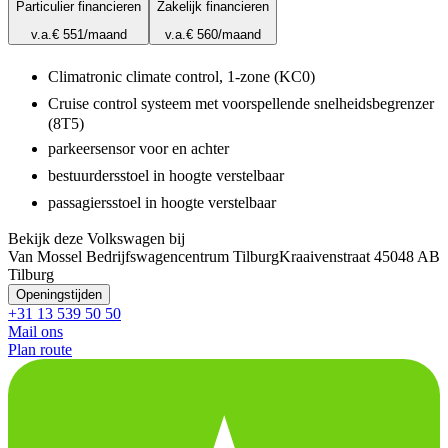
Particulier financieren
Zakelijk financieren
v.a.
€ 551
/maand
v.a.
€ 560
/maand
Climatronic climate control, 1-zone (KC0)
Cruise control systeem met voorspellende snelheidsbegrenzer
(8T5)
parkeersensor voor en achter
bestuurdersstoel in hoogte verstelbaar
passagiersstoel in hoogte verstelbaar
Bekijk deze Volkswagen bij
Van Mossel Bedrijfswagencentrum Tilburg
Kraaivenstraat 4
5048 AB
Tilburg
Openingstijden
+31 13 539 50 50
Mail ons
Plan route