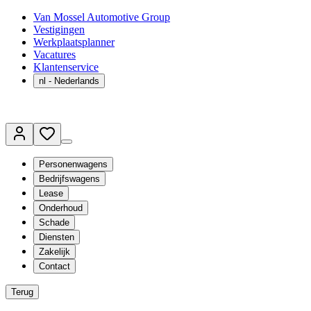
Van Mossel Automotive Group
Vestigingen
Werkplaatsplanner
Vacatures
Klantenservice
nl
- Nederlands
Personenwagens
Bedrijfswagens
Lease
Onderhoud
Schade
Diensten
Zakelijk
Contact
Terug