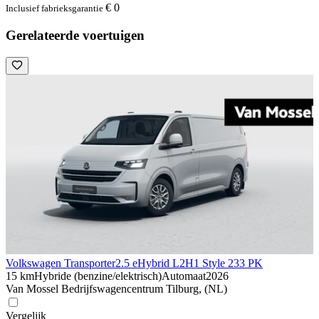
€ 0
Inclusief fabrieksgarantie
Gerelateerde voertuigen
Volkswagen Transporter
2.5 eHybrid L2H1 Style 233 PK
15 km
Hybride (benzine/elektrisch)
Automaat
2026
Van Mossel Bedrijfswagencentrum Tilburg, (NL)
Vergelijk