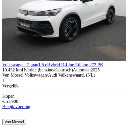
Volkswagen Tiguan
1.5 eHybrid R-Line Edition 272 PK|
10.432 km
Hybride (benzine/elektrisch)
Automaat
2025
Van Mossel Volkswagen/Audi Valkenswaard, (NL)
Vergelijk
Kopen
€ 51.900
Bekijk voertuig
Van Mossel