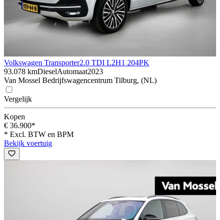
Volkswagen Transporter
2.0 TDI L2H1 204PK
93.078 km
Diesel
Automaat
2023
Van Mossel Bedrijfswagencentrum Tilburg, (NL)
Vergelijk
Kopen
€ 36.900*
* Excl. BTW en BPM
Bekijk voertuig