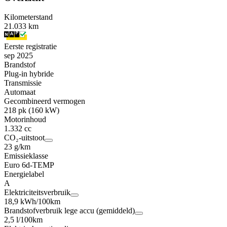
Kilometerstand
21.033 km
Eerste registratie
sep 2025
Brandstof
Plug-in hybride
Transmissie
Automaat
Gecombineerd vermogen
218 pk (160 kW)
Motorinhoud
1.332 cc
CO₂-uitstoot
23 g/km
Emissieklasse
Euro 6d-TEMP
Energielabel
A
Elektriciteitsverbruik
18,9 kWh/100km
Brandstofverbruik lege accu (gemiddeld)
2,5 l/100km