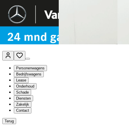
Van Mossel Automotive Group
Vestigingen
Werkplaatsplanner
Vacatures
Klantenservice
nl
- Nederlands
Personenwagens
Bedrijfswagens
Lease
Onderhoud
Schade
Diensten
Zakelijk
Contact
Terug