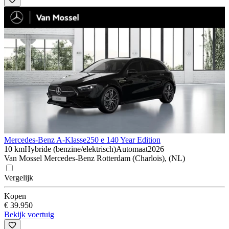
Mercedes-Benz A-Klasse
250 e 140 Year Edition
10 km
Hybride (benzine/elektrisch)
Automaat
2026
Van Mossel Mercedes-Benz Rotterdam (Charlois), (NL)
Vergelijk
Kopen
€ 39.950
Bekijk voertuig