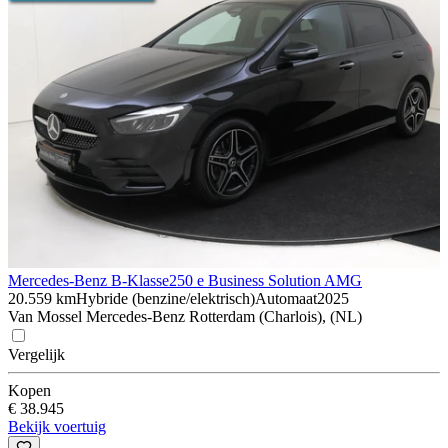
Mercedes-Benz B-Klasse
250 e Business Solution AMG
20.559 km
Hybride (benzine/elektrisch)
Automaat
2025
Van Mossel Mercedes-Benz Rotterdam (Charlois), (NL)
Vergelijk
Kopen
€ 38.945
Bekijk voertuig