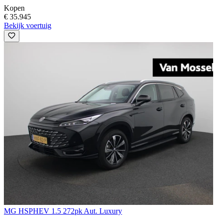
Kopen
€ 35.945
Bekijk voertuig
MG HS
PHEV 1.5 272pk Aut. Luxury