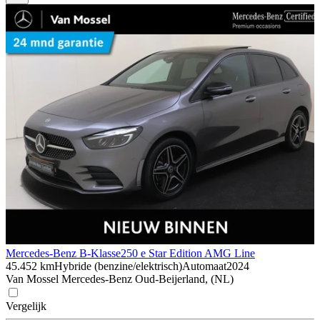
Mercedes-Benz B-Klasse
250 e Star Edition AMG Line
45.452 km
Hybride (benzine/elektrisch)
Automaat
2024
Van Mossel Mercedes-Benz Oud-Beijerland, (NL)
Vergelijk