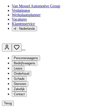
Van Mossel Automotive Group
Vestigingen
Werkplaatsplanner
Vacatures
Klantenservice
nl
- Nederlands
Personenwagens
Bedrijfswagens
Lease
Onderhoud
Schade
Diensten
Zakelijk
Contact
Terug