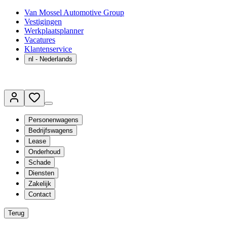
Van Mossel Automotive Group
Vestigingen
Werkplaatsplanner
Vacatures
Klantenservice
nl
- Nederlands
Personenwagens
Bedrijfswagens
Lease
Onderhoud
Schade
Diensten
Zakelijk
Contact
Terug