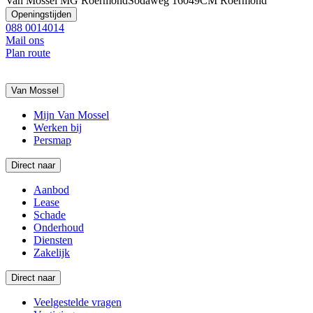
Van Mossel MG Roermond
Sodaweg 1
6049CM Roermond
Openingstijden
088 0014014
Mail ons
Plan route
Van Mossel
Mijn Van Mossel
Werken bij
Persmap
Direct naar
Aanbod
Lease
Schade
Onderhoud
Diensten
Zakelijk
Direct naar
Veelgestelde vragen