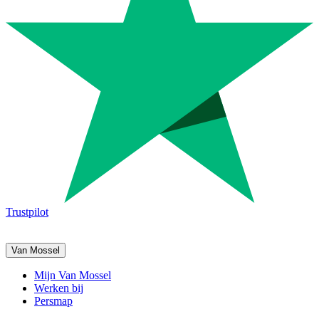
Trustpilot
Van Mossel
Mijn Van Mossel
Werken bij
Persmap