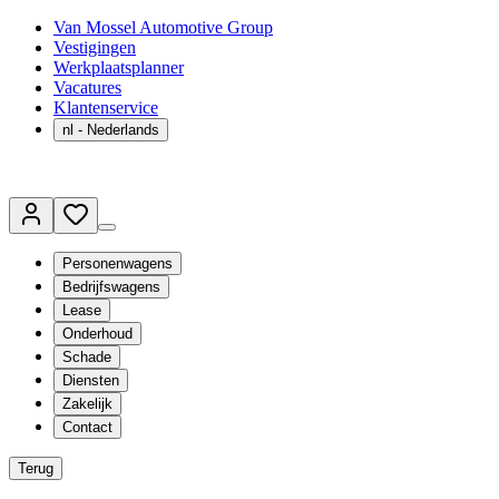
Van Mossel Automotive Group
Vestigingen
Werkplaatsplanner
Vacatures
Klantenservice
nl
- Nederlands
Personenwagens
Bedrijfswagens
Lease
Onderhoud
Schade
Diensten
Zakelijk
Contact
Terug