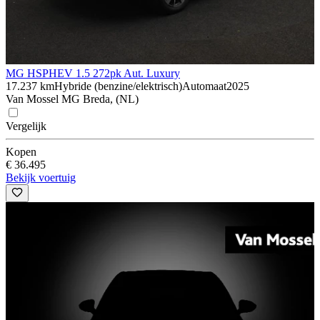
MG HS
PHEV 1.5 272pk Aut. Luxury
17.237 km
Hybride (benzine/elektrisch)
Automaat
2025
Van Mossel MG Breda, (NL)
Vergelijk
Kopen
€ 36.495
Bekijk voertuig