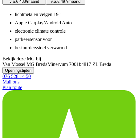
v.a.
€ 488
/maand
v.a.
€ 497
/maand
lichtmetalen velgen 19"
Apple Carplay/Android Auto
electronic climate controle
parkeersensor voor
bestuurdersstoel verwarmd
Bekijk deze MG bij
Van Mossel MG Breda
Minervum 7001b
4817 ZL Breda
Openingstijden
076 528 14 50
Mail ons
Plan route