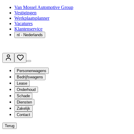
Van Mossel Automotive Group
Vestigingen
Werkplaatsplanner
Vacatures
Klantenservice
nl
- Nederlands
Personenwagens
Bedrijfswagens
Lease
Onderhoud
Schade
Diensten
Zakelijk
Contact
Terug