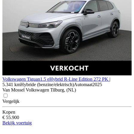
Volkswagen Tiguan
1.5 eHybrid R-Line Edition 272 PK |
5.341 km
Hybride (benzine/elektrisch)
Automaat
2025
Van Mossel Volkswagen Tilburg, (NL)
Vergelijk
Kopen
€ 55.900
Bekijk voertuig