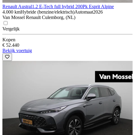
Renault Austral
1.2 E-Tech full hybrid 200Pk Esprit Alpine
4.000 km
Hybride (benzine/elektrisch)
Automaat
2026
Van Mossel Renault Culemborg, (NL)
Vergelijk
Kopen
€ 52.440
Bekijk voertuig