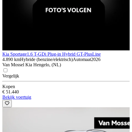
Kia Sportage
1.6 T-GDi Plug-in Hybrid GT-PlusLine
4.890 km
Hybride (benzine/elektrisch)
Automaat
2026
Van Mossel Kia Hengelo, (NL)
Vergelijk
Kopen
€ 51.440
Bekijk voertuig