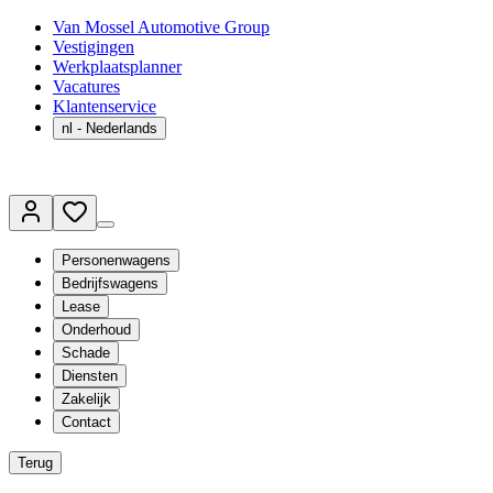
Van Mossel Automotive Group
Vestigingen
Werkplaatsplanner
Vacatures
Klantenservice
nl
- Nederlands
Personenwagens
Bedrijfswagens
Lease
Onderhoud
Schade
Diensten
Zakelijk
Contact
Terug