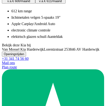
v.a.
€ 600
/maand
v.a.
€ 611
/maand
612 km range
lichtmetalen velgen 5-spaaks 19"
Apple Carplay/Android Auto
electronic climate controle
elektrisch glazen schuif-/kanteldak
Bekijk deze Kia bij
Van Mossel Kia Harderwijk
Lorentzstraat 25
3846 AV Harderwijk
Openingstijden
+31 341 74 56 60
Mail ons
Plan route