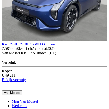
Kia EV4
BEV 81,4 kWH GT Line
7.585 km
Elektrisch
Automaat
2025
Van Mossel Kia Sint-Truiden, (BE)
Vergelijk
Kopen
€ 49.211
Bekijk voertuig
Van Mossel
Mijn Van Mossel
Werken bij