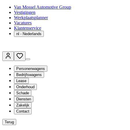
Van Mossel Automotive Group
Vestigingen
Werkplaatsplanner
Vacatures
Klantenservice
nl
- Nederlands
Personenwagens
Bedrijfswagens
Lease
Onderhoud
Schade
Diensten
Zakelijk
Contact
Terug