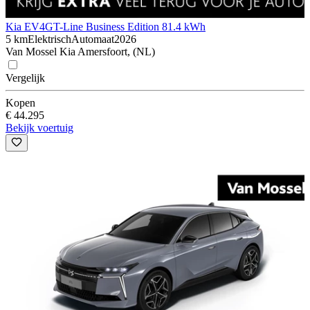
Kia EV4
GT-Line Business Edition 81.4 kWh
5 km
Elektrisch
Automaat
2026
Van Mossel Kia Amersfoort, (NL)
Vergelijk
Kopen
€ 44.295
Bekijk voertuig