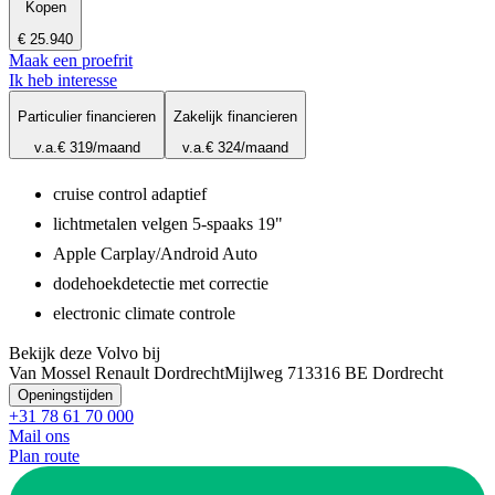
Kopen
€ 25.940
Maak een proefrit
Ik heb interesse
Particulier financieren
Zakelijk financieren
v.a.
€ 319
/maand
v.a.
€ 324
/maand
cruise control adaptief
lichtmetalen velgen 5-spaaks 19"
Apple Carplay/Android Auto
dodehoekdetectie met correctie
electronic climate controle
Bekijk deze Volvo bij
Van Mossel Renault Dordrecht
Mijlweg 71
3316 BE Dordrecht
Openingstijden
+31 78 61 70 000
Mail ons
Plan route