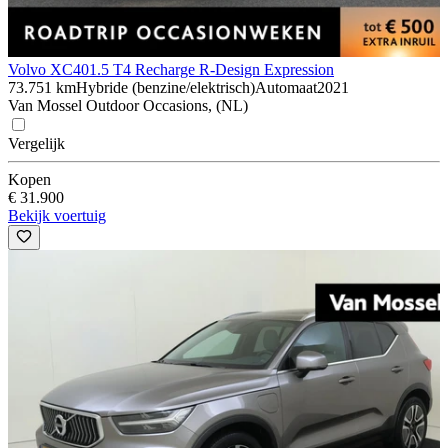
Volvo XC40
1.5 T4 Recharge R-Design Expression
73.751 km
Hybride (benzine/elektrisch)
Automaat
2021
Van Mossel Outdoor Occasions, (NL)
Vergelijk
Kopen
€ 31.900
Bekijk voertuig