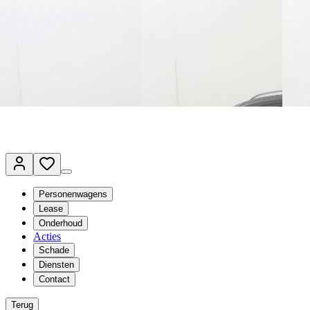
Terug naar www.vanmossel.nl
Van Mossel Automotive Group
Vestigingen
Werkplaatsplanner
Vacatures
Klantenservice
nl
- Nederlands
Personenwagens
Lease
Onderhoud
Acties
Schade
Diensten
Contact
Terug