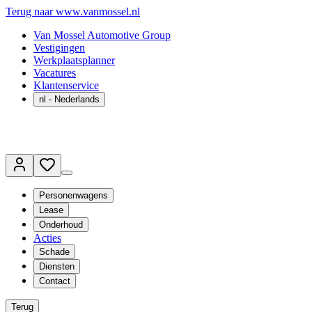
Terug naar www.vanmossel.nl
Van Mossel Automotive Group
Vestigingen
Werkplaatsplanner
Vacatures
Klantenservice
nl
- Nederlands
Personenwagens
Lease
Onderhoud
Acties
Schade
Diensten
Contact
Terug