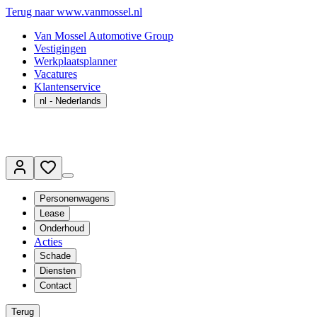
Terug naar www.vanmossel.nl
Van Mossel Automotive Group
Vestigingen
Werkplaatsplanner
Vacatures
Klantenservice
nl
- Nederlands
Personenwagens
Lease
Onderhoud
Acties
Schade
Diensten
Contact
Terug