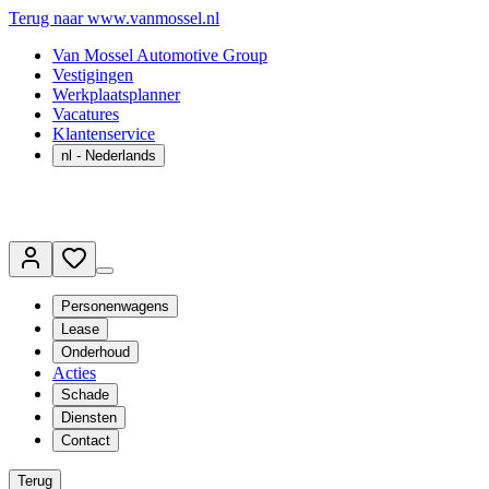
Terug naar www.vanmossel.nl
Van Mossel Automotive Group
Vestigingen
Werkplaatsplanner
Vacatures
Klantenservice
nl
- Nederlands
Personenwagens
Lease
Onderhoud
Acties
Schade
Diensten
Contact
Terug