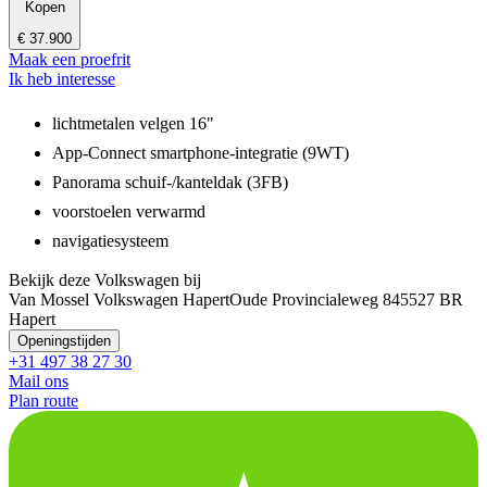
Kopen
€ 37.900
Maak een proefrit
Ik heb interesse
lichtmetalen velgen 16"
App-Connect smartphone-integratie (9WT)
Panorama schuif-/kanteldak (3FB)
voorstoelen verwarmd
navigatiesysteem
Bekijk deze Volkswagen bij
Van Mossel Volkswagen Hapert
Oude Provincialeweg 84
5527 BR
Hapert
Openingstijden
+31 497 38 27 30
Mail ons
Plan route