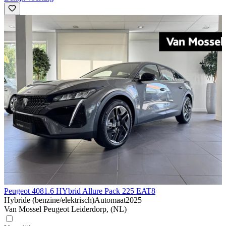
Peugeot 408
1.6 HYbrid Allure Pack 225 EAT8
Hybride (benzine/elektrisch)
Automaat
2025
Van Mossel Peugeot Leiderdorp, (NL)