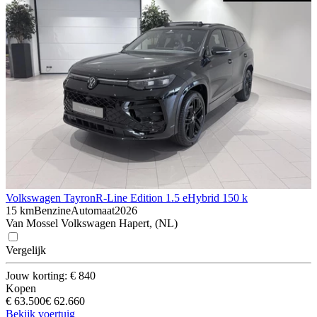
Volkswagen Tayron
R-Line Edition 1.5 eHybrid 150 k
15 km
Benzine
Automaat
2026
Van Mossel Volkswagen Hapert, (NL)
Vergelijk
Jouw korting: € 840
Kopen
€ 63.500
€ 62.660
Bekijk voertuig