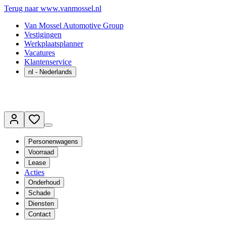
Terug naar www.vanmossel.nl
Van Mossel Automotive Group
Vestigingen
Werkplaatsplanner
Vacatures
Klantenservice
nl
- Nederlands
Personenwagens
Voorraad
Lease
Acties
Onderhoud
Schade
Diensten
Contact