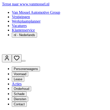
Terug naar www.vanmossel.nl
Van Mossel Automotive Group
Vestigingen
Werkplaatsplanner
Vacatures
Klantenservice
nl
- Nederlands
Personenwagens
Voorraad
Lease
Acties
Onderhoud
Schade
Diensten
Contact