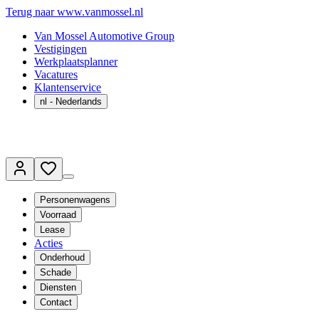
Terug naar www.vanmossel.nl
Van Mossel Automotive Group
Vestigingen
Werkplaatsplanner
Vacatures
Klantenservice
nl
- Nederlands
Personenwagens
Voorraad
Lease
Acties
Onderhoud
Schade
Diensten
Contact