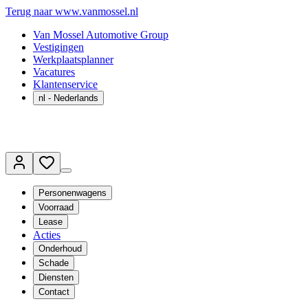
Terug naar www.vanmossel.nl
Van Mossel Automotive Group
Vestigingen
Werkplaatsplanner
Vacatures
Klantenservice
nl
- Nederlands
Personenwagens
Voorraad
Lease
Acties
Onderhoud
Schade
Diensten
Contact