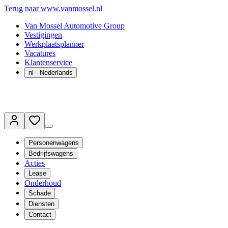
Terug naar www.vanmossel.nl
Van Mossel Automotive Group
Vestigingen
Werkplaatsplanner
Vacatures
Klantenservice
nl
- Nederlands
Personenwagens
Bedrijfswagens
Acties
Lease
Onderhoud
Schade
Diensten
Contact