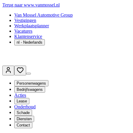
Terug naar www.vanmossel.nl
Van Mossel Automotive Group
Vestigingen
Werkplaatsplanner
Vacatures
Klantenservice
nl
- Nederlands
Personenwagens
Bedrijfswagens
Acties
Lease
Onderhoud
Schade
Diensten
Contact