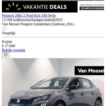
Peugeot 208
1.2 PureTech 100 Style
13.598 km
Benzine
Handgeschakeld
2025
Van Mossel Peugeot Amsterdam Zuidoost, (NL)
Vergelijk
Kopen
€ 17.840
Bekijk voertuig