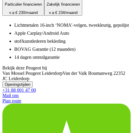
Particulier financieren
Zakelijk financieren
v.a.
€ 230
/maand
v.a.
€ 234
/maand
Lichtmetalen 16-inch ‘NOMA’-velgen, tweekleurig, gepolijst
Apple Carplay/Android Auto
stof/kunstlederen bekleding
BOVAG Garantie (12 maanden)
14 dagen omruilgarantie
Bekijk deze Peugeot bij
Van Mossel Peugeot Leiderdorp
Van der Valk Boumanweg 2
2352
JC Leiderdorp
Openingstijden
+31 88 001 47 00
Mail ons
Plan route