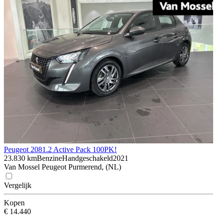
Peugeot 208
1.2 Active Pack 100PK!
23.830 km
Benzine
Handgeschakeld
2021
Van Mossel Peugeot Purmerend, (NL)
Vergelijk
Kopen
€ 14.440