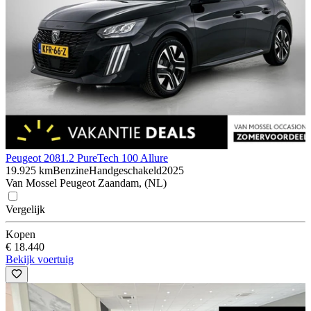
Peugeot 208
1.2 PureTech 100 Allure
19.925 km
Benzine
Handgeschakeld
2025
Van Mossel Peugeot Zaandam, (NL)
Vergelijk
Kopen
€ 18.440
Bekijk voertuig