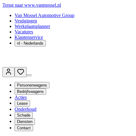
Terug naar www.vanmossel.nl
Van Mossel Automotive Group
Vestigingen
Werkplaatsplanner
Vacatures
Klantenservice
nl
- Nederlands
Personenwagens
Bedrijfswagens
Acties
Lease
Onderhoud
Schade
Diensten
Contact