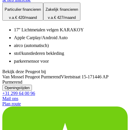
Particulier financieren
Zakelijk financieren
v.a.
€ 420
/maand
v.a.
€ 427
/maand
17'' Lichtmetalen velgen KARAKOY
Apple Carplay/Android Auto
airco (automatisch)
stof/kunstlederen bekleding
parkeersensor voor
Bekijk deze Peugeot bij
Van Mossel Peugeot Purmerend
Vleetstraat 15-17
1446 AP
Purmerend
Openingstijden
+31 299 64 00 96
Mail ons
Plan route