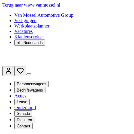
Terug naar www.vanmossel.nl
Van Mossel Automotive Group
Vestigingen
Werkplaatsplanner
Vacatures
Klantenservice
nl
- Nederlands
Personenwagens
Bedrijfswagens
Acties
Lease
Onderhoud
Schade
Diensten
Contact